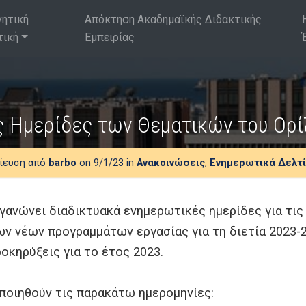
νητική
Απόκτηση Ακαδημαϊκής Διδακτικής
τική
Εμπειρίας
 Ημερίδες των Θεματικών του Ορ
ίευση από
barbo
on 9/1/23 in
Ανακοινώσεις
,
Ενημερωτικά Δελτ
ανώνει διαδικτυακά ενημερωτικές ημερίδες για τις
ν νέων προγραμμάτων εργασίας για τη διετία 2023-2
οκηρύξεις για το έτος 2023.
ποιηθούν τις παρακάτω ημερομηνίες: