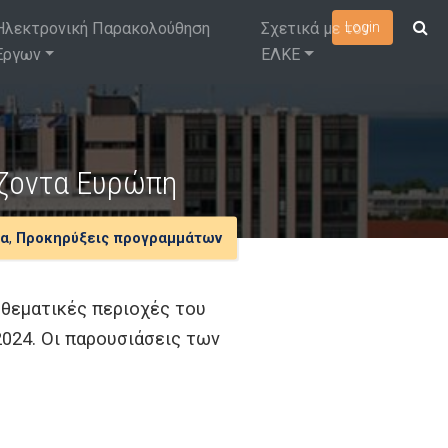
Ηλεκτρονική Παρακολούθηση
Σχετικά με τον
Login
Έργων
ΕΛΚΕ
ίζοντα Ευρώπη
ία
,
Προκηρύξεις προγραμμάτων
 θεματικές περιοχές του
024. Οι παρουσιάσεις των