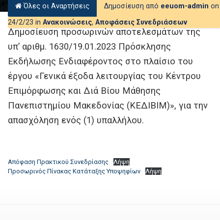
Όλες οι Αναρτήσεις
Δημοσίευση από
eeuom-admin
on
24/2/23 in
Ανακοινώσεις
,
Αποφάσεις Συνεδριάσεων
Δημοσίευση προσωρινών αποτελεσμάτων της
υπ’ αριθμ. 1630/19.01.2023 Πρόσκλησης
Εκδήλωσης Ενδιαφέροντος στο πλαίσιο του
έργου «Γενικά έξοδα λειτουργίας του Κέντρου
Επιμόρφωσης και Διά Βίου Μάθησης
Πανεπιστημίου Μακεδονίας (ΚΕΔΙΒΙΜ)», για την
απασχόληση ενός (1) υπαλλήλου.
Απόφαση Πρακτικού Συνεδρίασης
Λήψη
Προσωρινός Πίνακας Κατάταξης Υποψηφίων
Λήψη