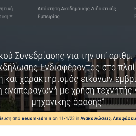
νητική
Απόκτηση Ακαδημαϊκής Διδακτικής
τική
Εμπειρίας
ού Συνεδρίασης για την υπ’ αριθμ.
κδήλωσης Ενδιαφέροντος στο πλαίσ
η και χαρακτηρισμός εικόνων εμβρ
 αναπαραγωγή με χρήση τεχνητής 
μηχανικής όρασης”
ίευση από
eeuom-admin
on 11/4/23 in
Ανακοινώσεις
,
Αποφάσει