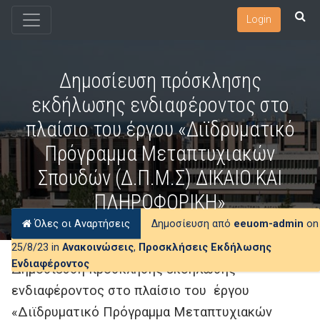
Login
Δημοσίευση πρόσκλησης
εκδήλωσης ενδιαφέροντος στο
πλαίσιο του έργου «Διϊδρυματικό
Πρόγραμμα Μεταπτυχιακών
Σπουδών (Δ.Π.Μ.Σ) ΔΙΚΑΙΟ ΚΑΙ
ΠΛΗΡΟΦΟΡΙΚΗ»
Όλες οι Αναρτήσεις
Δημοσίευση από
eeuom-admin
on
25/8/23 in
Ανακοινώσεις
,
Προσκλήσεις Εκδήλωσης
Ενδιαφέροντος
Δημοσίευση πρόσκλησης εκδήλωσης
ενδιαφέροντος στο πλαίσιο του έργου
«Διϊδρυματικό Πρόγραμμα Μεταπτυχιακών