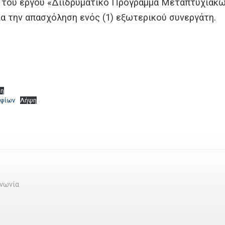
 του έργου «Διιδρυματικό Πρόγραμμα Μεταπτυχιακώ
ια την απασχόληση ενός (1) εξωτερικού συνεργάτη.
η
ηφίων
Λήψη
ινωνία