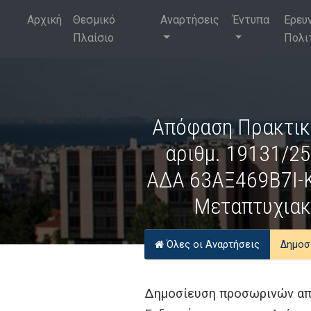
Αρχική
Θεσμικό
Αναρτήσεις
Έντυπα
Ερευ
Πλαίσιο
Πολι
Απόφαση Πρακτικο
αριθμ. 19131/2
ΑΔΑ 63ΑΞ469Β7Ι-Κ
Μεταπτυχιακ
Όλες οι Αναρτήσεις
Δημοσ
Δημοσίευση προσωρινών απ