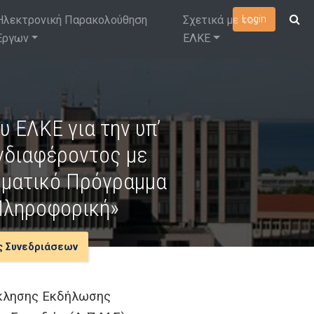
Ηλεκτρονική Παρακολούθηση
Σχετικά με τον
Login
Έργων
ΕΛΚΕ
 ΕΛΚΕ για την υπ’
νδιαφέροντος με
υματικό Πρόγραμμα
Πληροφορική»
ς Συνεδριάσεων
σκλησης Εκδήλωσης