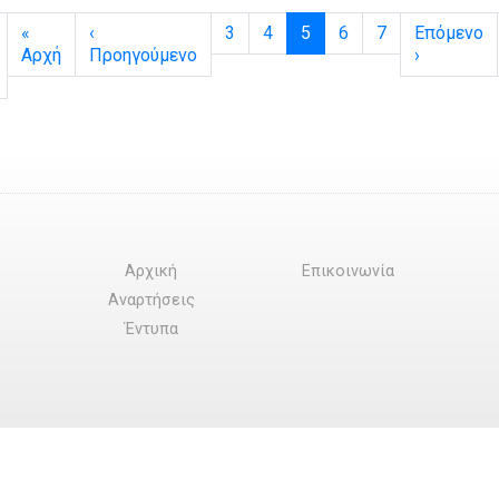
Page navigation
Page
Page
Current Page
Page
Page
«
‹
3
4
5
6
7
Επόμενο
Αρχή
Προηγούμενο
›
Αρχική
Επικοινωνία
Αναρτήσεις
Έντυπα